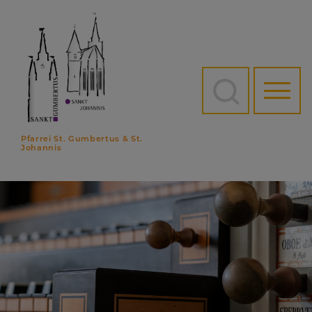
Direkt
zum
Inhalt
Hauptn
Pfarrei St. Gumbertus & St.
Johannis