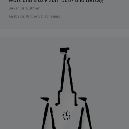
Wort und Musik zum Buß- und Bettag
Dekan Dr. Büttner
Ansbach
Kirche St. Johannis