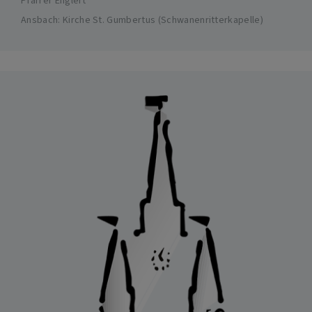
Pfarrer Englert
Ansbach
Kirche St. Gumbertus (Schwanenritterkapelle)