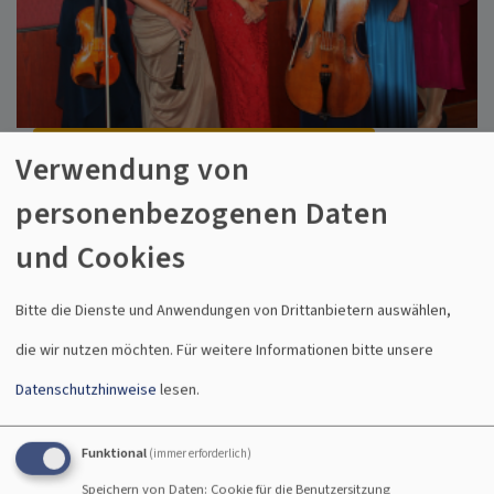
So, 20.9. 17 Uhr
Verwendung von
Konzert Salon Melange
personenbezogenen Daten
"Aus allen Herren Länder"
und Cookies
Ansbach
Gemeindezentrum St. Johannis
Bitte die Dienste und Anwendungen von Drittanbietern auswählen,
die wir nutzen möchten.
Für weitere Informationen bitte unsere
Datenschutzhinweise
lesen.
Funktional
(immer erforderlich)
Speichern von Daten: Cookie für die Benutzersitzung