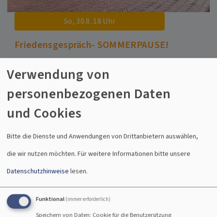
So, 30.8. 18 Uhr
Friedensgespräch- SOMMERPAUSE!
Die Veranstaltung wird durchgeführt nach der päd
Verwendung von
Konzeptionen für Männer-, und Frauenarbeit im Dekanat
Ansbach.
personenbezogenen Daten
Pfarrerin Knoch
und Cookies
Ansbach
Gemeindezentrum St. Gumbertus (Beringershof)
Bitte die Dienste und Anwendungen von Drittanbietern auswählen,
die wir nutzen möchten.
Für weitere Informationen bitte unsere
Datenschutzhinweise
lesen.
Funktional
(immer erforderlich)
Speichern von Daten: Cookie für die Benutzersitzung