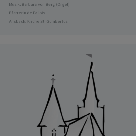
Musik: Barbara von Berg (Orgel)
Pfarrerin de Fallois
Ansbach
Kirche St. Gumbertus