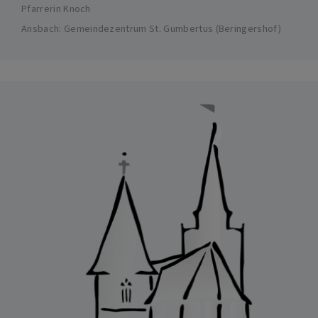
Pfarrerin Knoch
Ansbach
Gemeindezentrum St. Gumbertus (Beringershof)