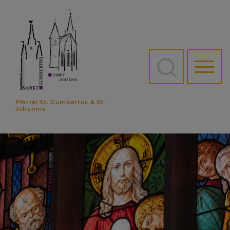
Direkt
zum
Inhalt
Hauptn
Pfarrei St. Gumbertus & St.
Johannis