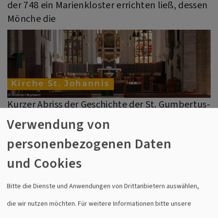
der 748 ein Marienkloster errichten ließ, dessen
Mönche die
Kirche St. Johannis
Kurzer Abriss der Geschichte der St. Gumbertus-
Kirche Die Kirche St. Johannis, die dem Täufer
Verwendung von
Johannis gewidmet ist, wird 1139 erstmals
personenbezogenen Daten
urkundlich erwähnt. Die heutige Form erhielt
sie in den Jahren
und Cookies
Bitte die Dienste und Anwendungen von Drittanbietern auswählen,
die wir nutzen möchten.
Für weitere Informationen bitte unsere