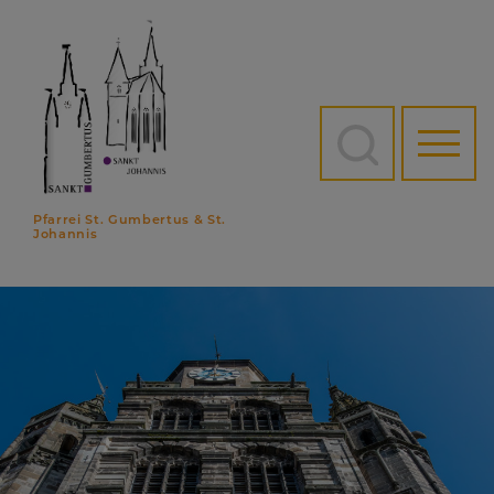
Direkt
zum
Inhalt
Hauptn
Pfarrei St. Gumbertus & St.
Johannis