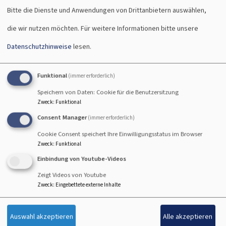
Bitte die Dienste und Anwendungen von Drittanbietern auswählen,
Sa, 12.9. 12-12:30 Uhr
die wir nutzen möchten.
Für weitere Informationen bitte unsere
Datenschutzhinweise
lesen.
Musikalische Mittagsandacht
Musik: Paul Sturm (Klavier)
Funktional
(immer erforderlich)
Dekan Dr. Büttner
Speichern von Daten: Cookie für die Benutzersitzung
Ansbach
Kirche St. Gumbertus
Zweck
:
Funktional
Consent Manager
(immer erforderlich)
Cookie Consent speichert Ihre Einwilligungsstatus im Browser
Zweck
:
Funktional
Einbindung von Youtube-Videos
Zeigt Videos von Youtube
Zweck
:
Eingebettete externe Inhalte
Auswahl akzeptieren
Alle akzeptieren