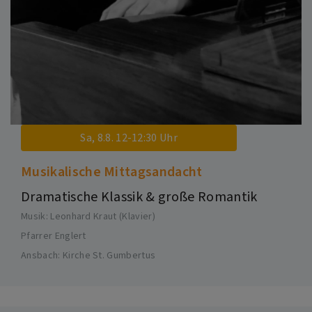
Sa, 8.8. 12-12:30 Uhr
Musikalische Mittagsandacht
Dramatische Klassik & große Romantik
Musik: Leonhard Kraut (Klavier)
Pfarrer Englert
Ansbach
Kirche St. Gumbertus