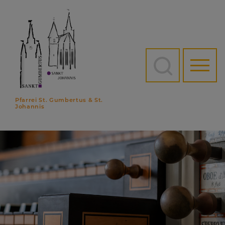
Direkt
zum
Inhalt
Hauptn
Pfarrei St. Gumbertus & St.
Johannis