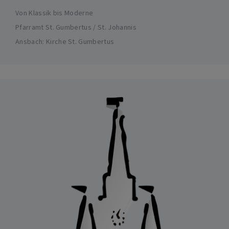
Von Klassik bis Moderne
Pfarramt St. Gumbertus / St. Johannis
Ansbach
Kirche St. Gumbertus